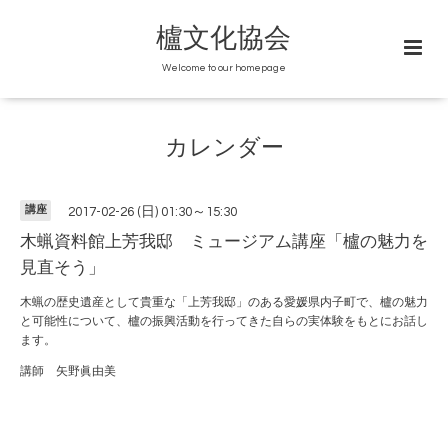
櫨文化協会
Welcome to our homepage
カレンダー
講座
2017-02-26 (日) 01:30～15:30
木蝋資料館上芳我邸 ミュージアム講座「櫨の魅力を
見直そう」
木蝋の歴史遺産として貴重な「上芳我邸」のある愛媛県内子町で、櫨の魅力
と可能性について、櫨の振興活動を行ってきた自らの実体験をもとにお話し
ます。
講師 矢野眞由美